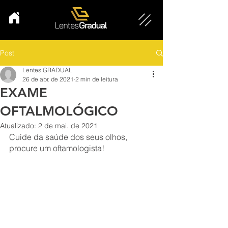
Post
Lentes GRADUAL
26 de abr. de 2021
2 min de leitura
EXAME
OFTALMOLÓGICO
Atualizado:
2 de mai. de 2021
Cuide da saúde dos seus olhos, 
procure um oftamologista!