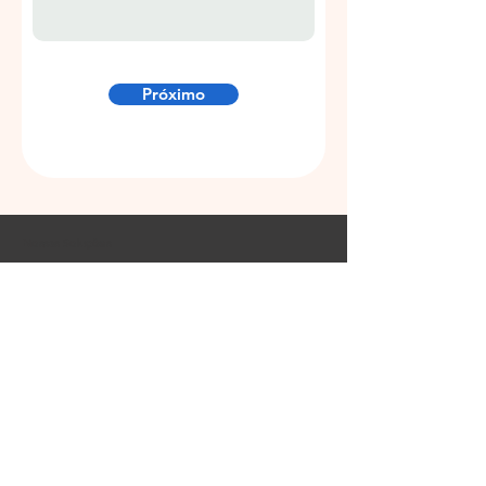
Próximo
Nossas Soluções
Tratamentos oftalmológicos
Tratamentos solares
Tecnologias para designs de forma livre
Design de lentes progressivas
Design de lentes de uso específico
Design de lentes monofocais
Sobre nós
Blog
Projeto Lentes Gradual