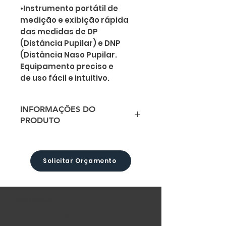
•Instrumento portátil de
medição e exibição rápida
das medidas de DP
(Distância Pupilar) e DNP
(Distância Naso Pupilar.
Equipamento preciso e
de uso fácil e intuitivo.
INFORMAÇÕES DO
PRODUTO
- Tela digital LCD;
- Ampla faixa de medição
(Infinito 8, 2 metros, 1
Solicitar Orçamento
metro, 65cm, 50cm, 40cm,
35cm e 30cm);
- Dois níveis de correção
Nossas Soluções
ocular (+2,00 e
Tratamentos oftalmológicos
+3,00D) para o operador;
Tratamentos solares