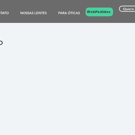
Quero 
WebPedidos
TATO
NOSSAS LENTES
PARA ÓTICAS
O