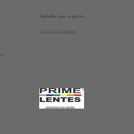
Trabalhe com a gente
Enviar Curriculum
al