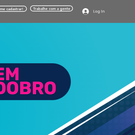
Trabalhe com a gente
me cadastrar!
Log In