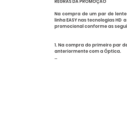
REGRAS DA PROMOÇÃO

Na compra de um par de lentes 
linha EASY nas tecnologias HD  
promocional conforme as seguin
1. Na compra do primeiro par d
anteriormente com a Óptica.

1.1 O segundo par de lentes Gr
valor que o primeiro par de lente
1.2 O segundo par de lentes Gr
data da compra do primeiro par
1.3 O segundo par de lentes d
médica utilizada para compra d
1.4 O segundo par de lentes Gr
conter tratamentos e/ou tecnolog