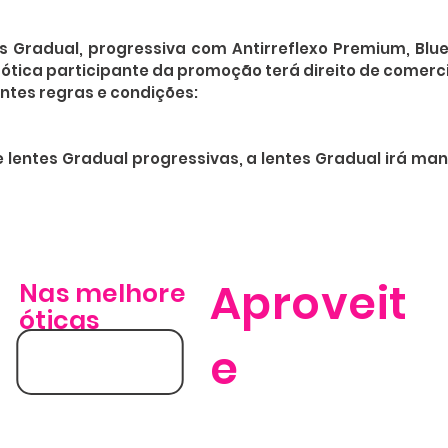
Gradual, progressiva com Antirreflexo Premium, BlueP
a ótica participante da promoção terá direito de comerc
tes regras e condições:

e lentes Gradual progressivas, a lentes Gradual irá man
adual progressivas, deve obrigatoriamente ter o mesmo 
s.

Aproveit
Nas melhore
adual deve ser obrigatoriamente da mesma prescrição 
.

óticas
e
eve ter o design do primeiro par, mesma dioptria, 
o primeiro par de lentes Gradual monofocal ou progress
adual progressivas, será comercializado para a ótica pe
ias adicionais, a critério da Óptica.
