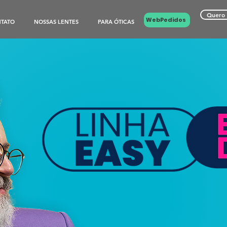
Quero 
WebPedidos
TATO
NOSSAS LENTES
PARA ÓTICAS