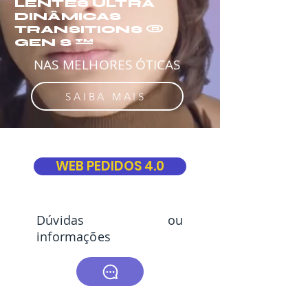
LENTES ULTRA
DINÂMICAS
TRANSITIONS ®
GEN S ™
NAS MELHORES ÓTICAS
SAIBA MAIS
WEB PEDIDOS 4.0
Dúvidas ou
informações