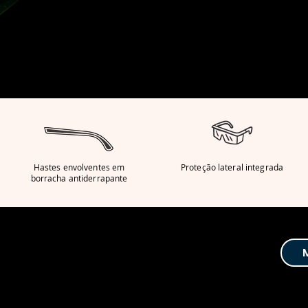
Hastes envolventes em
Proteção lateral integrada
borracha antiderrapante