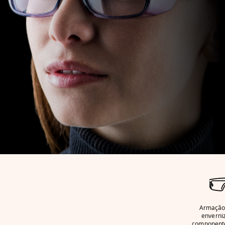
Armação
enverni
componente