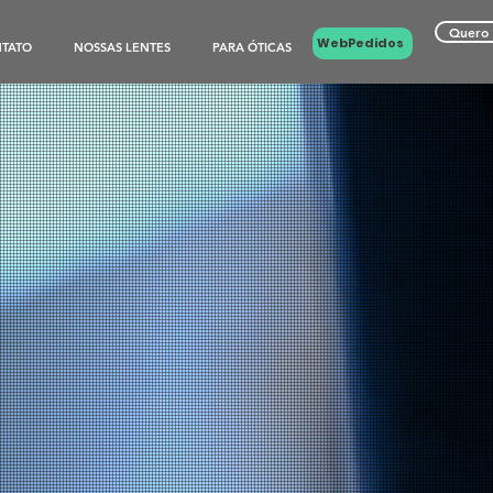
Quero 
WebPedidos
TATO
NOSSAS LENTES
PARA ÓTICAS