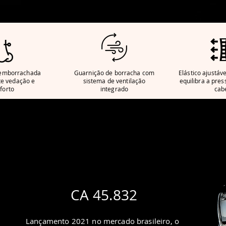
te vedação e
 emborrachada
Guarnição de borracha com
Elástico ajustáv
te vedação e
sistema de ventilação
equilibra a pres
forto
integrado
cab
CA 45.832
Lançamento 2021 no mercado brasileiro, o