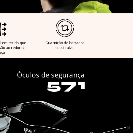
el em tecido que
Guarnição de borracha
são ao redor da
substituível
eça
Óculos de segurança
571