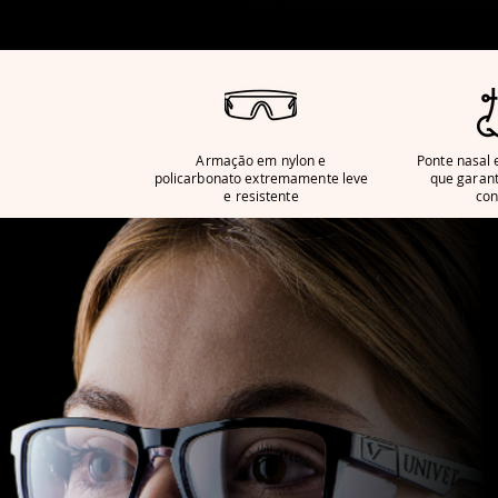
que garan
conforto
Armação em nylon e
Ponte nasal
policarbonato extremamente leve
que garan
e resistente
con