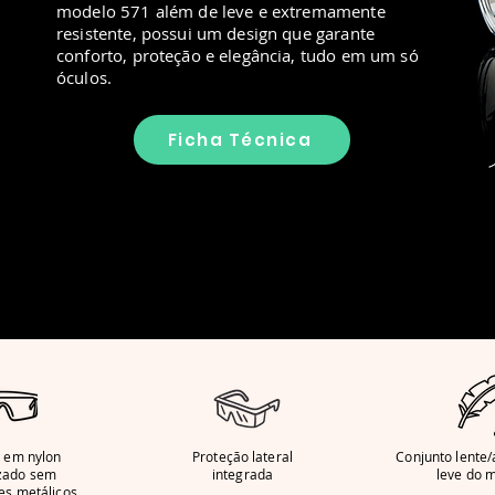
modelo 571 além de leve e extremamente
resistente, possui um design que garante
conforto, proteção e elegância, tudo em um só
óculos.
Ficha Técnica
 em nylon
Proteção lateral
Conjunto lente
zado sem
integrada
leve do 
s metálicos