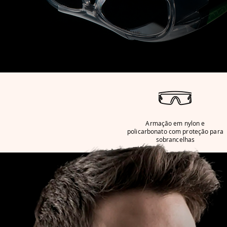
Armação em nylon e
policarbonato com proteção para
sobrancelhas