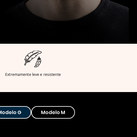
Extremamente leve e resistente
Modelo G
Modelo M