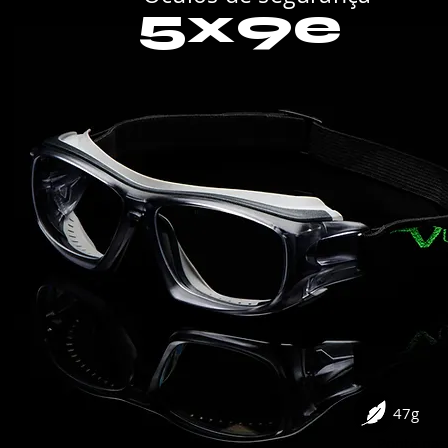
5x9e
47g
Ponte nas