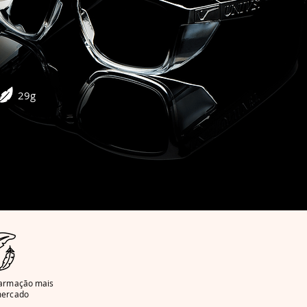
29g
/armação mais
mercado