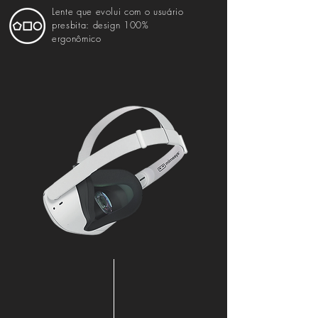
Lente que evolui com o usuário
presbita: design 100%
ergonômico