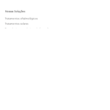
Nossas Soluções
Tratamentos oftalmológicos
Tratamentos solares
Tecnologias para designs de forma livre
Design de lentes progressivas
Design de lentes de uso específico
Design de lentes monofocais
Sobre nós
Blog
Projeto Lentes Gradual
Trabalhe com a gente
Enviar Curriculum
Rua Candido Mariano,
533 - Centro Norte
Cuiabá -MT