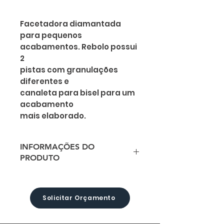
Facetadora diamantada
para pequenos
acabamentos. Rebolo possui
2
pistas com granulações
diferentes e
canaleta para bisel para um
acabamento
mais elaborado.
INFORMAÇÕES DO
PRODUTO
Possui tanque para água na
parte
inferior com controle de fluxo
Solicitar Orçamento
de
água e tanque de resíduos na